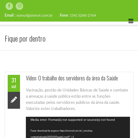
Email :
sismuf@sismuf.com.br
Fone :
(54) 3268-2764
Fique por dentro
Vídeo: O trabalho dos servidores da área da Saúde
31
out
Vacinação, gestão de Unidades Básicas de Saúde e combate
a ameaças à saúde pública estão entre as funções
executadas pelos servidores públicos da área da saúde.
Valorize estes trabalhadores.
Tocador
Media error: Format(s) not supported or source(s) not found
de
Fazer download do arquivo: https://sismuf.com.br/_novo/wp-
vídeo
content/uploads/2023/10/Saude1.mp4?_=1