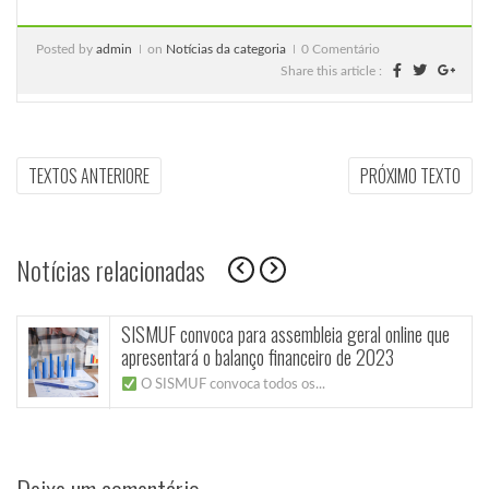
Posted by
admin
on
Notícias da categoria
0 Comentário
Share this article :
Navegação
PREVIOUS
NEX
TEXTOS ANTERIORE
PRÓXIMO TEXTO
ARTICLE:
ARTI
de
Post
Notícias relacionadas
SISMUF convoca para assembleia geral online que
apresentará o balanço financeiro de 2023
O SISMUF convoca todos os...