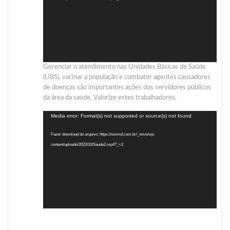
Gerenciar o atendimento nas Unidades Básicas de Saúde
(UBS), vacinar a população e combater agentes causadores
de doenças são importantes ações dos servidores públicos
da área da saúde. Valorize estes trabalhadores.
Tocador
Media error: Format(s) not supported or source(s) not found
de
Fazer download do arquivo: https://sismuf.com.br/_novo/wp-
vídeo
content/uploads/2023/10/Saude2.mp4?_=2