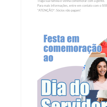
Traga sua família e venha comemorar com a gente.
Para mais informações, entre em contato com o SI
*ATENÇÃO*: Sócios não pagam!