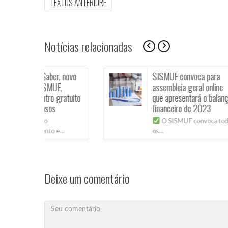
Navegação
PREVIOUS
TEXTOS ANTERIORE
ARTICLE:
de
Post
Notícias relacionadas
, novo
SISMUF convoca para
,
assembleia geral online
ratuito
que apresentará o balanço
financeiro de 2023
O SISMUF convoca todos
..
os...
Deixe um comentário