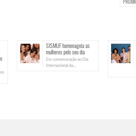
PRÓXI
SISMUF homenageia as
Vereadores de Farr
mulheres pelo seu dia
aprovam novos nív
carreira para prof
Em comemoração ao Dia
Internacional da...
Antiga reivindic
SISMUF, a...