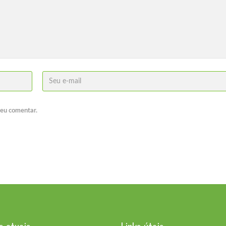
 eu comentar.
SISMUF alerta sobre
tentativa de alteração
previdenciária na Lei
Orgânica: “Se insistirem
nesse caminho, a
paralisação será
inevitável”