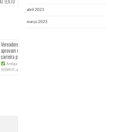
NEXT
MO TEXTO
ARTICLE:
abril 2023
março 2023
oupilha
Seguem as obras na sede
eis de
campestre do SISMUF
essores
Seguem as obras na sede
do...
ação do