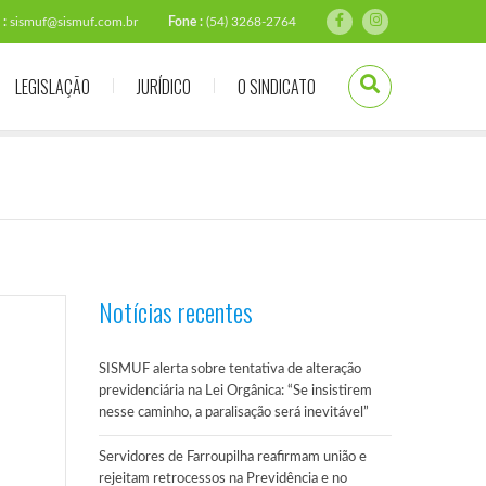
 :
sismuf@sismuf.com.br
Fone :
(54) 3268-2764
LEGISLAÇÃO
JURÍDICO
O SINDICATO
Notícias recentes
SISMUF alerta sobre tentativa de alteração
previdenciária na Lei Orgânica: “Se insistirem
nesse caminho, a paralisação será inevitável”
Servidores de Farroupilha reafirmam união e
rejeitam retrocessos na Previdência e no