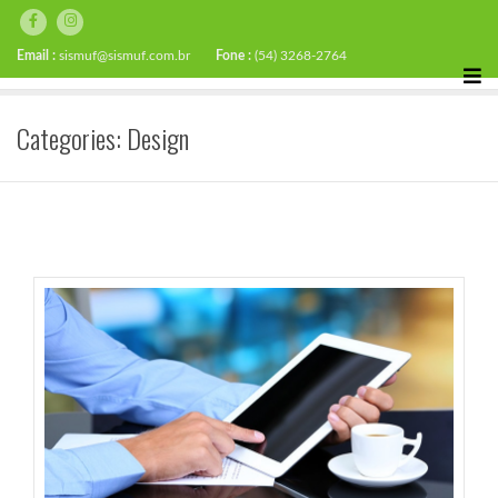
Email :
sismuf@sismuf.com.br
Fone :
(54) 3268-2764
Categories:
Design