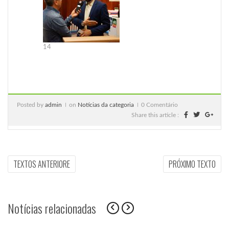
14
Posted by
admin
on
Notícias da categoria
0 Comentário
Share this article :
Navegação
PREVIOUS
NEX
TEXTOS ANTERIORE
PRÓXIMO TEXTO
ARTICLE:
ARTI
de
Post
Notícias relacionadas