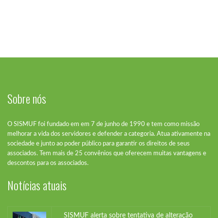
Sobre nós
O SISMUF foi fundado em em 7 de junho de 1990 e tem como missão
melhorar a vida dos servidores e defender a categoria. Atua ativamente na
sociedade e junto ao poder público para garantir os direitos de seus
associados. Tem mais de 25 convênios que oferecem muitas vantagens e
SISMUF alerta sobre tentativa de alteração
descontos para os associados.
previdenciária na Lei Orgânica: “Se insistirem
nesse caminho, a paralisação será inevitável”
Notícias atuais
O pedido de vistas ao Projeto de...
SISMUF alerta sobre tentativa de alteração