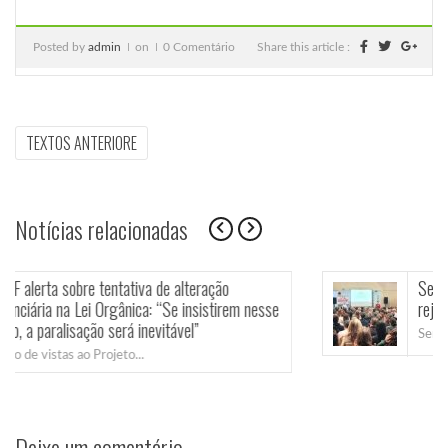
Posted by
admin
on
0 Comentário
Share this article :
Navegação
PREVIOUS
TEXTOS ANTERIORE
ARTICLE:
de
Post
Notícias relacionadas
Servidores de Farroupilha reafirmam união e
em nesse
rejeitam retrocessos na Previdência e no Es
Servidores de Farroupilha reafirmam união e...
Deixe um comentário