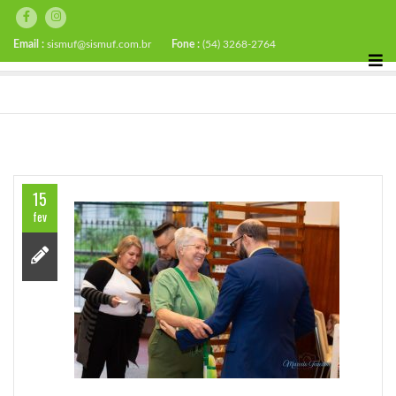
Email :
sismuf@sismuf.com.br
Fone :
(54) 3268-2764
15
fev